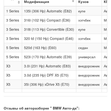
Модификация
Кузов
КПП
1 Series
135i (306 Hp) Automatic (E82)
купе
Авт
3 Series
316i (102 Hp) Compact (E36)
хэтчбек
Мех
3 Series
318i (113 Hp) Convertible (E30)
купе
Мех
3 Series
320 td (150 Hp) Compact (E46)
хэтчбек
Мех
5 Series
520d (163 Hp) (E60)
седан
Мех
5 Series
523i (170 Hp) Automatic (E39)
универсал
Авт
X3
3.0i (231 Hp) Automatic (E83)
внедорожник
Авт
X5
3.0d (235 Hp) DPF X5 (E70)
внедорожник
Авт
X5
35i (306 Hp) xDrive X5 (E70)
внедорожник
Авт
X5
4.4i (320 Hp) X5 (E53)
внедорожник
Авт
X5
4.6 Si (347 Hp) X5 (E53)
внедорожник
Авт
Отзывы об авторазборке " BMW Авто-да":