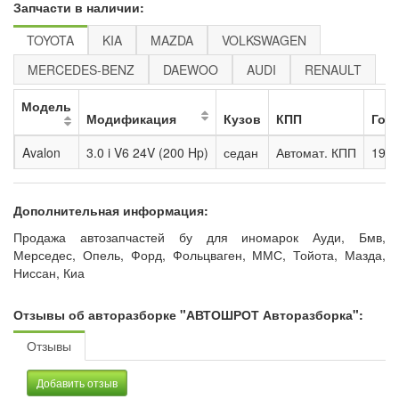
Запчасти в наличии:
TOYOTA
KIA
MAZDA
VOLKSWAGEN
MERCEDES-BENZ
DAEWOO
AUDI
RENAULT
Модель
Модификация
Кузов
КПП
Год
Avalon
3.0 i V6 24V (200 Hp)
седан
Автомат. КПП
1995
Дополнительная информация:
Продажа автозапчастей бу для иномарок Ауди, Бмв,
Мерседес, Опель, Форд, Фольцваген, ММС, Тойота, Мазда,
Ниссан, Киа
Отзывы об авторазборке "АВТОШРОТ Авторазборка":
Отзывы
Добавить отзыв