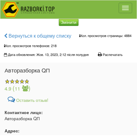
Toggl
naviga
Змінити
Вернуться к общему списку
Кол. просмотров страницы: 4884
Кол. просмотров телефонов:
218
Дата обновления: Жов. 13, 2023, 2:12 після полудня
Распечатать
Авторазборка QП
(
)
4.9
11
Оставить отзыв!
Контактное лицо:
Авторазборка QП
Адрес: