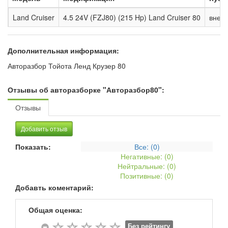
Land Cruiser
4.5 24V (FZJ80) (215 Hp) Land Cruiser 80
внед
Дополнительная информация:
Авторазбор Тойота Ленд Крузер 80
Отзывы об авторазборке "Авторазбор80":
Отзывы
Добавить отзыв
Показать:
Все: (
0
)
Негативные: (
0
)
Нейтральные: (
0
)
Позитивные: (
0
)
Добавть коментарий:
Общая оценка:
Без рейтингу