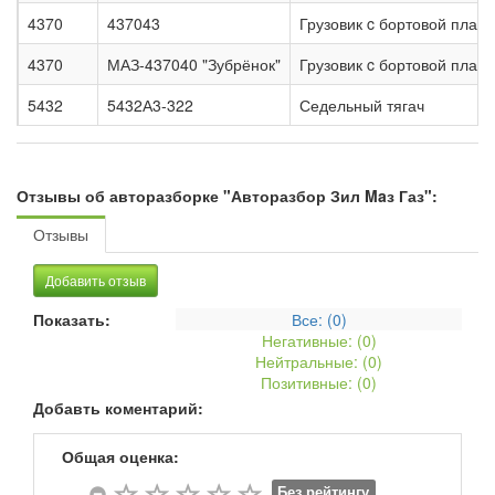
4370
437043
Грузовик c бортовой пла
4370
МАЗ-437040 "Зубрёнок"
Грузовик c бортовой плат
5432
5432А3-322
Седельный тягач
Отзывы об авторазборке "Авторазбор Зил Maз Газ":
Отзывы
Добавить отзыв
Показать:
Все: (
0
)
Негативные: (
0
)
Нейтральные: (
0
)
Позитивные: (
0
)
Добавть коментарий:
Общая оценка:
Без рейтингу