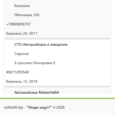
Балашов
Яблочкова 10б
+79869836707
Березень 24, 2017
СТО-Авторазборка в заводском
Саратов
3 проспект Юнгеровка 5
89271255548
Березень 12, 2018
Авторазборка Avtoportal64
Саратов
razborki.top -
"Люди ищут!"
©
2026
улица Аэропорт,60