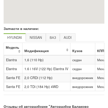
Запчасти в наличии:
HYUNDAI
NISSAN
ВАЗ
AUDI
Модель
Модификация
Кузов
КПП
Elantra
1,6 (110 Hp)
седан
Механ
Elantra
1.6 i 16V (122 Hp) Elantra IV
седан
Механ
Santa FE
2,0 CRDi (112 Hp)
внедорожник
Механ
Santa FE
2,0 TDi (184 Hp) 4WD
внедорожник
Механ
Отзывы об авторазборке "Авторазбор Балаково