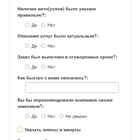
Наличие авто(узлов) было указано
правильно?:
Да
Нет
Описание услуг было актуальным?:
Да
Нет
Заказ был выполнен в оговоренные сроки?:
Да
Нет
Как быстро с вами связались?:
Вы бы порекомендовали компанию своим
знакомым?:
Да
Нет
Не уверен
Указать плюсы и минусы