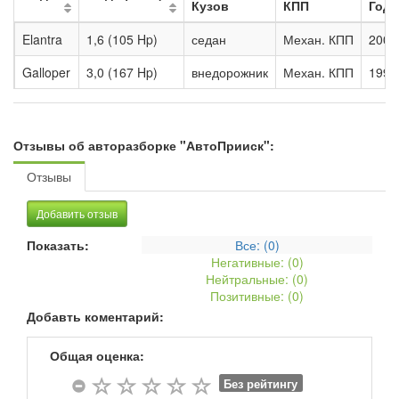
Кузов
КПП
Год
Elantra
1,6 (105 Hp)
седан
Механ. КПП
2003
Galloper
3,0 (167 Hp)
внедорожник
Механ. КПП
1995
Отзывы об авторазборке "АвтоПрииск":
Отзывы
Добавить отзыв
Показать:
Все: (
0
)
Негативные: (
0
)
Нейтральные: (
0
)
Позитивные: (
0
)
Добавть коментарий:
Общая оценка:
Без рейтингу