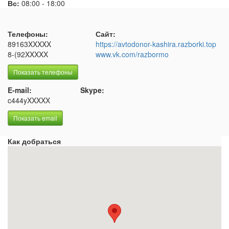
Вс:
08:00
-
18:00
Телефоны:
Сайт:
89163XXXXX
https://avtodonor-kashira.razborki.top
8-(92XXXXX
www.vk.com/razbormo
Показать телефоны
E-mail:
Skype:
c444yXXXXX
Показать email
Как добраться