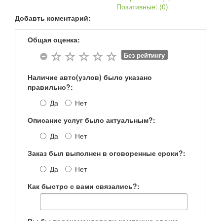
Позитивные: (
0
)
2115
1.6 (80 Hp) 2115-40
седан
Добавть коментарий:
Kalina
1.6 (87 Hp) Kalina II Combi (2194)
униве
Общая оценка:
Kalina
Калина 118
седан
Без рейтингу
Priora
1.6 (106 Hp) Priora I Hatchback (facelift 2013)
хэтчбе
Наличие авто(узлов) было указано
правильно?:
Да
Нет
Описание услуг было актуальным?:
Да
Нет
Заказ был выполнен в оговоренные сроки?:
Да
Нет
Как быстро с вами связались?: