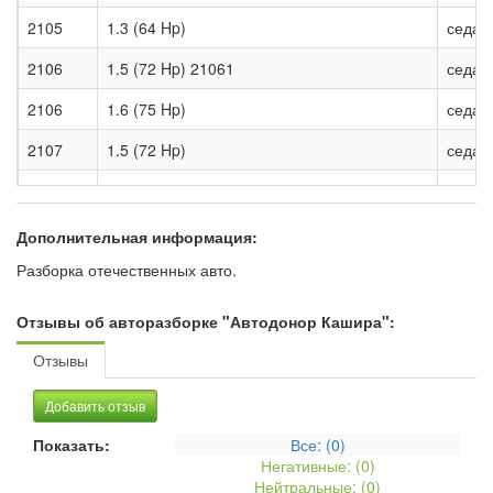
2105
1.3 (64 Hp)
седан
2106
1.5 (72 Hp) 21061
седан
2106
1.6 (75 Hp)
седан
2107
1.5 (72 Hp)
седан
2107
1.5i (71 Hp) 21073
седан
2108
1.5 (70 Hp) 21083
хэтчбе
Дополнительная информация:
Разборка отечественных авто.
2109
1.5 (72 Hp) 21093
хэтчбе
2110
1.5 i (79 Hp) 21102
седан
Отзывы об авторазборке "Автодонор Кашира":
2110
1.5 i (94 Hp) 21103
седан
Отзывы
2112
1.5 i (78 Hp) 21122
хэтчбе
Добавить отзыв
2112
1.5 i (92 Hp)
хэтчбе
Показать:
Все: (
0
)
Негативные: (
0
)
2114
1.5 i (79 Hp)
хэтчбе
Нейтральные: (
0
)