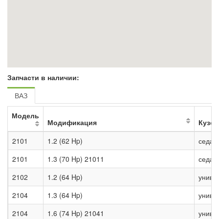
Запчасти в наличии:
ВАЗ
Модель
Модификация
Кузов
2101
1.2 (62 Hp)
седан
2101
1.3 (70 Hp) 21011
седан
2102
1.2 (64 Hp)
униве
2104
1.3 (64 Hp)
униве
2104
1.6 (74 Hp) 21041
униве