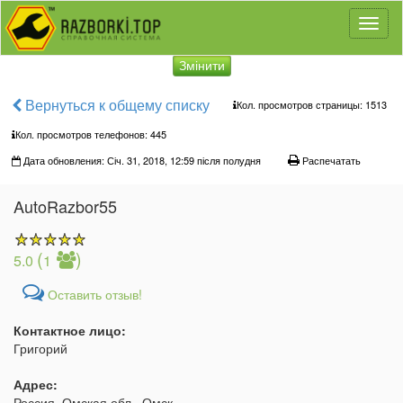
Toggl
naviga
Змінити
Вернуться к общему списку
Кол. просмотров страницы: 1513
Кол. просмотров телефонов:
445
Дата обновления: Січ. 31, 2018, 12:59 після полудня
Распечатать
AutoRazbor55
(
)
5.0
1
Оставить отзыв!
Контактное лицо:
Григорий
Адрес:
Россия, Омская обл., Омск