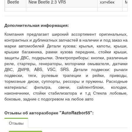
Beetle
New Beetle 2.3 VR5
хэтчбек
Мех
Beetle
New Beetle Cabriolet 2.0
кабриолет
Мех
Дополнительная информация:
Компания предлагает широкий ассортимент оригинальных,
контрактных и дубликатных запчастей в наличии и под заказ на
марки автомобилей Детали кузова: крылья, капоты, крыши,
крышки багажника, рамки кузова передние, стойки крыши,
защиты ДВС, подкрылки. Электроприборы: кнопки, различные
реле, стартеры, генераторы, моторчики омывателя, датчики
ДВС, ДМРВ, ABS, VSC, SRS. Детали подвески: рычаги
подвески, тяги, рулевые трапеции и рейки, приводы,
тормозные диски, суппорты, рессоры и пружины. Расходные
материалы: фильтра, свечи, сайлентблоки, колодки,
наконечники, стойки стабилизатора и т.д Стекла лобовые,
боковые, задние с подогревом на любое авто
Отзывы об авторазборке "AutoRazbor55":
Отзывы