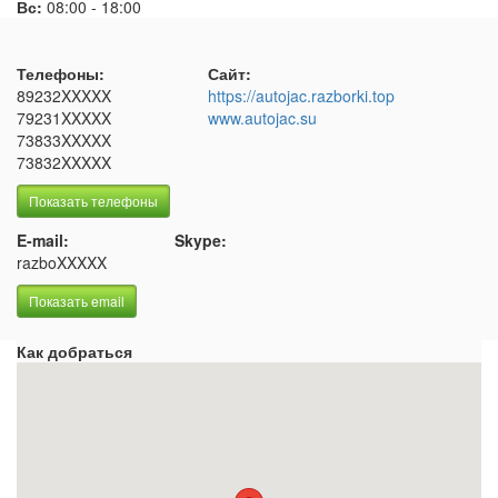
Вс:
08:00
-
18:00
Телефоны:
Сайт:
89232XXXXX
https://autojac.razborki.top
79231XXXXX
www.autojac.su
73833XXXXX
73832XXXXX
Показать телефоны
E-mail:
Skype:
razboXXXXX
Показать email
Как добраться