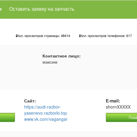
к
Оставить заявку на запчасть
Кол. просмотров страницы: 48414
Кол. просмотров телефонов:
617
Контактное лицо:
максим
Сайт:
E-mail:
https://audi-razbor-
shornXXXXX
yasenevo.razborki.top
Пока
www.vk.com/vagangar