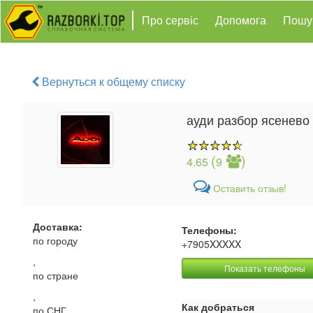
Про сервіс
Допомога
Пошу
Вернуться к общему списку
ауди разбор ясенево
(
)
4.65
9
Оставить отзыв!
Доставка:
Телефоны:
по городу
+7905XXXXX
,
Показать телефоны
по стране
,
Как добраться
по СНГ