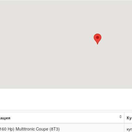
ация
Ку
160 Hp) Multitronic Coupe (8T3)
ку