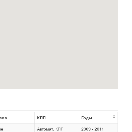
зов
КПП
Годы
пе
Автомат. КПП
2009 - 2011