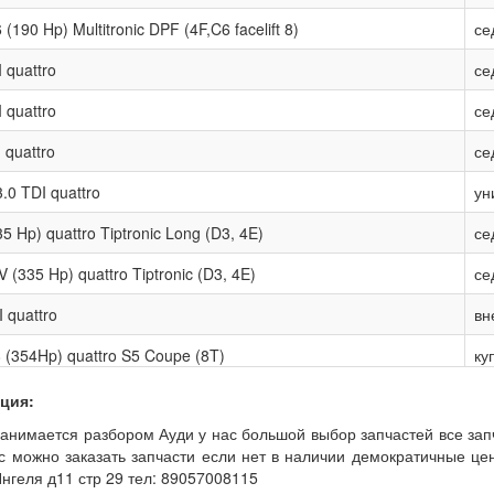
 (190 Hp) Multitronic DPF (4F,C6 facelift 8)
се
 quattro
се
 quattro
се
 quattro
се
.0 TDI quattro
ун
35 Hp) quattro Tiptronic Long (D3, 4E)
се
V (335 Hp) quattro Tiptronic (D3, 4E)
се
 quattro
вн
8 (354Hp) quattro S5 Coupe (8T)
ку
ция:
анимается разбором Ауди у нас большой выбор запчастей все запч
 можно заказать запчасти если нет в наличии демократичные цены е
геля д11 стр 29 тел: 89057008115