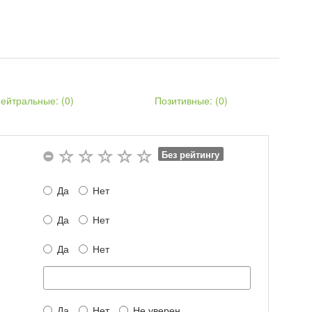
ейтральные: (
0
)
Позитивные: (
0
)
Без рейтингу
Да
Нет
Да
Нет
Да
Нет
Да
Нет
Не уверен