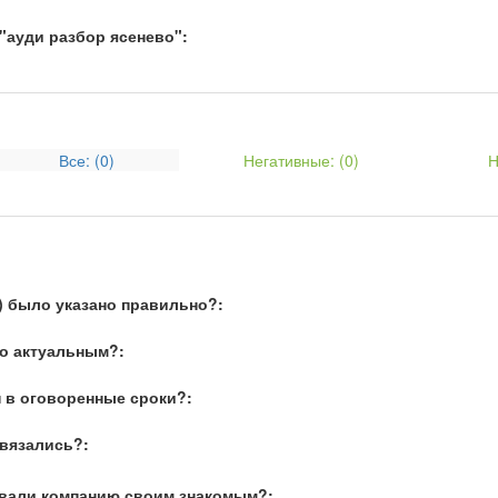
"ауди разбор ясенево":
Все: (
0
)
Негативные: (
0
)
Н
) было указано правильно?:
о актуальным?:
 в оговоренные сроки?:
связались?:
вали компанию своим знакомым?: