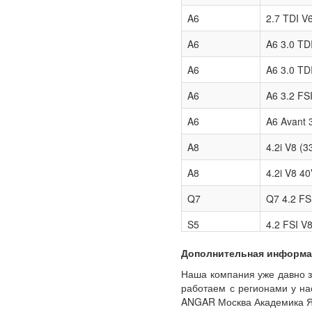
A6
2.7 TDI V6
A6
A6 3.0 TDI
A6
A6 3.0 TDI
A6
A6 3.2 FSI
A6
A6 Avant 3
A8
4.2i V8 (3
A8
4.2i V8 40
Q7
Q7 4.2 FSI
S5
4.2 FSI V
Дополнительная информа
Наша компания уже давно з
работаем с регионами у нас
ANGAR Москва Академика Ян