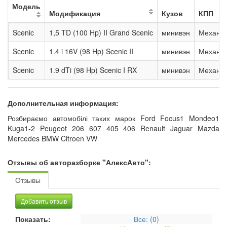
Модель
Модификация
Кузов
КПП
Scenic
1,5 TD (100 Hp) II Grand Scenic
минивэн
Механ. 
Scenic
1.4 i 16V (98 Hp) Scenic II
минивэн
Механ. 
Scenic
1.9 dTi (98 Hp) Scenic I RX
минивэн
Механ. 
Дополнительная информация:
Розбираємо автомобілі таких марок Ford Focus1 Mondeo1
Kuga1-2 Peugeot 206 607 405 406 Renault Jaguar Mazda
Mercedes BMW Citroen VW
Отзывы об авторазборке "АлексАвто":
Отзывы
Добавить отзыв
Показать:
Все: (
0
)