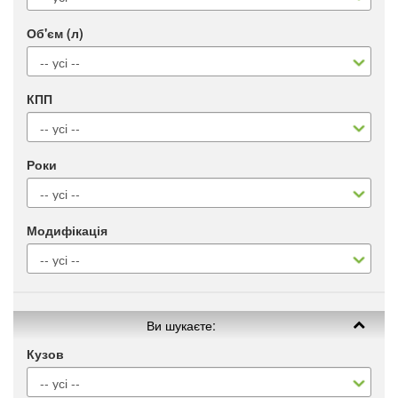
Об'єм (л)
КПП
Роки
Модифікація
Ви шукаєте:
Кузов