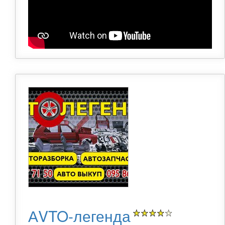
АVTO-легенда