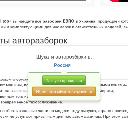
i.top»
вы найдете все
разборки EBRO в Украина
, продукцией ко
ями и комплектующими для иномарок и отечественных моделей, вк
ты авторазборок
 запасные части извлеченные перед утилизацией, после ДТП, в слу
Шукати авторозбірки в:
ый демонтированный агрегат, каждая демонтированная запчасть п
мости проходит восстановление. После ремонта производится исп
Россия
чаев
авторазборки EBRO в Украина
предоставляют гарантию на п
регата. При покупке представитель магазина также укажет остаточ
арок, что обусловлено следующими факторами:
Так, усе правильно
ют машины, поэтому бережно обращаются с «железными конями» 
ит на высококачественных дорогах Европы, Азии и Америки;
Ні, змінити місцезнаходження
твенным топливом;
своевременное техобслуживание.
 выбрать запасные части по модели, году выпуска, стране произв
чески не уступают привычным для нас автомагазинам. При этом з