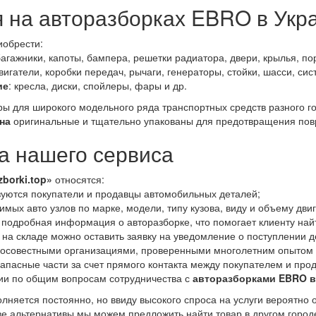
я на авторазборках EBRO в Укр
иобрести:
багажники, капоты, бампера, решетки радиатора, двери, крылья, пор
двигатели, коробки передач, рычаги, генераторы, стойки, шасси, си
ие
: кресла, диски, спойлеры, фары и др.
ары для широкого модельного ряда транспортных средств разного 
на
оригинальные и тщательно упакованы для предотвращения пов
 нашего сервиса
zborki.top»
относятся:
уются покупатели и продавцы автомобильных деталей;
мых авто узлов по марке, модели, типу кузова, виду и объему дви
 подробная информация о авторазборке, что помогает клиенту най
 на складе можно оставить заявку на уведомление о поступлении д
росовестными организациями, проверенными многолетним опытом 
апасные части за счет прямого контакта между покупателем и про
ии по общим вопросам сотрудничества с
авторазборками EBRO в
лняется постоянно, но ввиду высокого спроса на услуги вероятно 
тве альтернативы мы можем предложить найти товар в другом город