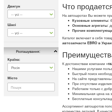
Что продаетс
Двигун
На автошротах Вы можете пр
Кузовные элементы
: 
Шасі
Основные агрегаты
: 
Прочие комплектующ
Каталог включает в себя тов
автозапчасти EBRO в Украи
Розташування:
Преимущества
Країна:
К достоинствам компании
«ra
Нашими услугами польз
Быстрый поиск необходи
Місто
На сайте представлены
При отсутствии изделия
Работаем только с доб
Минимальная цена на з
Бесплатные консультац
Ассортимент автошротов попо
количества деталей. В качес