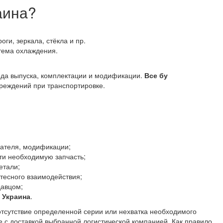
аина?
оги, зеркала, стёкла и пр.
стема охлаждения.
года выпуска, комплектации и модификации.
Все бу
реждений при транспортировке.
гателя, модификации;
ти необходимую запчасть;
етали;
тесного взаимодействия;
давцом;
 Украина
.
отсутствие определенной серии или нехватка необходимого
е с доставкой выбранной логистической компанией. Как правило