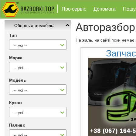
Про сервіс
Допомога
Пошу
Авторазбо
Оберіть автомобіль:
Тип
На жаль, на сайті поки немає
Запчас
Марка
Модель
Кузов
Паливо