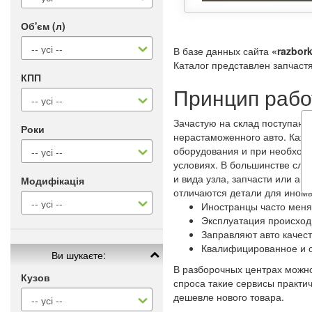
Об'єм (л)
В базе данных сайта
«razbork
Каталог представлен запчаст
КПП
Принцип рабо
Зачастую на склад поступают
Роки
нерастаможенного авто. Кажд
оборудования и при необходи
условиях. В большинстве слу
и вида узла, запчасти или аг
Модифікація
отличаются детали для ином
Иностранцы часто меня
Эксплуатация происход
Заправляют авто качес
Квалифицированное и 
Ви шукаєте:
В разборочных центрах можно
Кузов
спроса такие сервисы практи
дешевле нового товара.