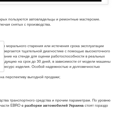
торых пользуются автовладельцы и ремонтные мастерские.
лючая снятых с производства.
чае морального старения или истечения срока эксплуатации
одвергается тщательной диагностике с помощью высокоточного
ытание на стенде для оценки работоспособности в реальных
родукцию на срок до 30 дней, в зависимости от модели машины
ный ресурс изделия. Особой надежностью и долговечностью
на перспективу выгодной продажи;
одства транспортного средства и прочим параметрам. По уровню
апчасти EBRO
с разборки автомобилей Украина
стоят гораздо