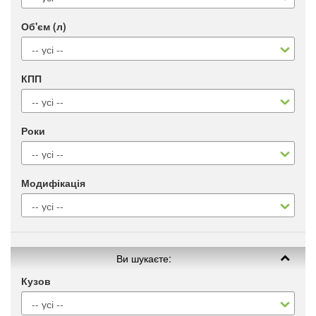
Об'єм (л)
КПП
Роки
Модифікація
Ви шукаєте:
Кузов